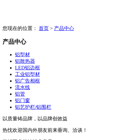
您现在的位置：
首页
>
产品中心
产品中心
铝型材
铝散热器
LED铝边框
工业铝型材
铝广告相框
流水线
铝管
铝门窗
铝艺护栏/铝围栏
以质量铸品牌，以品牌创效益
热忱欢迎国内外朋友前来垂询、洽谈！