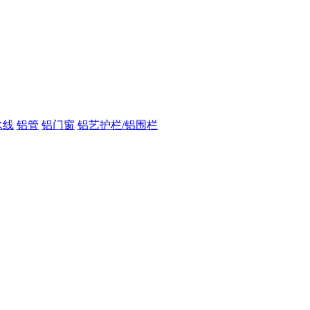
水线
铝管
铝门窗
铝艺护栏/铝围栏