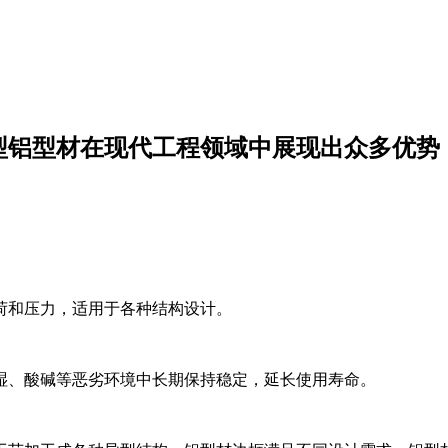
型铝型材在现代工程领域中展现出众多优势
荷和压力，适用于各种结构设计。
湿、酸碱等恶劣环境中长期保持稳定，延长使用寿命。