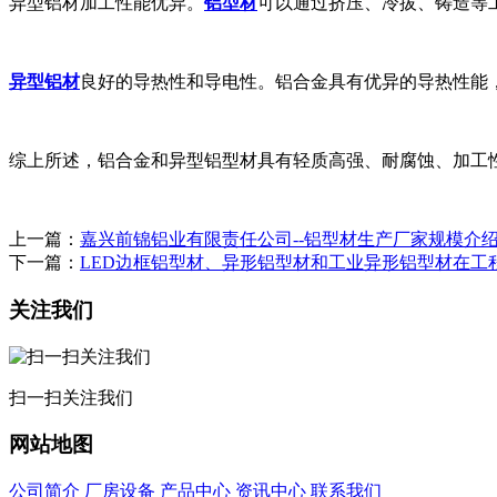
异型铝材加工性能优异。
铝型材
可以通过挤压、冷拔、铸造等
异型铝材
良好的导热性和导电性。铝合金具有优异的导热性能
综上所述，铝合金和异型铝型材具有轻质高强、耐腐蚀、加工
上一篇：
嘉兴前锦铝业有限责任公司--铝型材生产厂家规模介
下一篇：
LED边框铝型材、异形铝型材和工业异形铝型材在工
关注我们
扫一扫关注我们
网站地图
公司简介
厂房设备
产品中心
资讯中心
联系我们