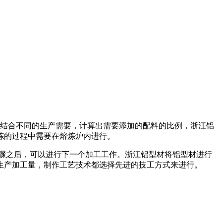
，结合不同的生产需要，计算出需要添加的配料的比例，浙江铝
炼的过程中需要在熔炼炉内进行。
骤之后，可以进行下一个加工工作。浙江铝型材将铝型材进行
生产加工量，制作工艺技术都选择先进的技工方式来进行。