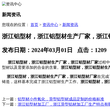
新闻资讯
您现在的位置：
首页
>
资讯中心
>
新闻资讯
浙江铝型材，浙江铝型材生产厂家，浙江
发布日期：
2024年03月01日
点击：
1209
浙江铝型材，浙江铝型材生产厂家，浙江铝型材厂家
过程中
型材以及需要添加的合金的含量。
浙江铝型材，浙江铝型材生
浙江铝型材，浙江铝型材生产厂家，浙江铝型材厂家
在完成
铸造，这样基本完成了浙江铝型材生产工作。
浙江铝型材，浙
上一篇：
铝型材小件氧化，异型铝型材成品定制的价格标准
下一篇：
浙江铝型材加工厂，浙江异型铝材加工厂生产特点有