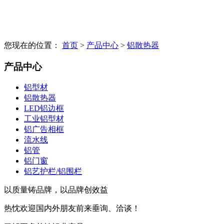
您现在的位置：
首页
>
产品中心
>
铝散热器
产品中心
铝型材
铝散热器
LED铝边框
工业铝型材
铝广告相框
流水线
铝管
铝门窗
铝艺护栏/铝围栏
以质量铸品牌，以品牌创效益
热忱欢迎国内外朋友前来垂询、洽谈！