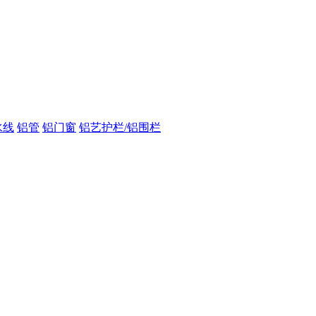
水线
铝管
铝门窗
铝艺护栏/铝围栏